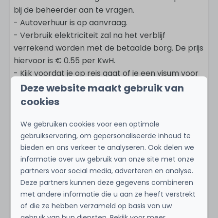
bij de beheerder aan te vragen.
- Autoverhuur is op aanvraag.
- Verbruik elektriciteit zal na het verblijf
verrekend worden met de betaalde borg. De prijs
hiervoor is € 0.55 per KwH.
- Kijk voordat je op reis gaat of je een visum voor
Curaçao nodig hebt.
Deze website maakt gebruik van
- Als internationale bezoeker dien je de Digital
cookies
Immigration Card (DI Card) binnen 7 dagen voor
vertrek online in te vullen. De Digital Immigration
We gebruiken cookies voor een optimale
Card is verplicht voor alle buitenlandse
gebruikservaring, om gepersonaliseerde inhoud te
bieden en ons verkeer te analyseren. Ook delen we
bezoekers om door de immigratie op Curaçao
informatie over uw gebruik van onze site met onze
toegelaten te worden. Vraag de kaart aan via de
partners voor social media, adverteren en analyse.
website OFFICIAL Curacao Entry Portal.
Deze partners kunnen deze gegevens combineren
met andere informatie die u aan ze heeft verstrekt
of die ze hebben verzameld op basis van uw
gebruik van hun diensten. Bekijk voor meer