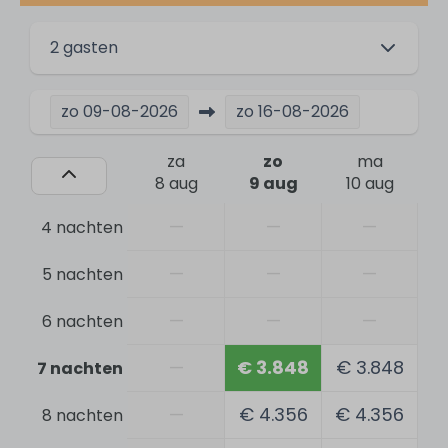
Omheinde tuin
2 gasten
Activiteiten
zo
09-08-2026
zo
16-08-2026
Surfen
Varen
za
zo
ma
Vissen
8 aug
9 aug
10 aug
Zwemmen
—
—
—
4 nachten
Watersporten
Wandelen
—
—
—
5 nachten
Kitesurfen
Tennissen
—
—
—
6 nachten
Veiligheid
—
€ 3.848
€ 3.848
7 nachten
Rookmelder
—
€ 4.356
€ 4.356
8 nachten
Kluisje