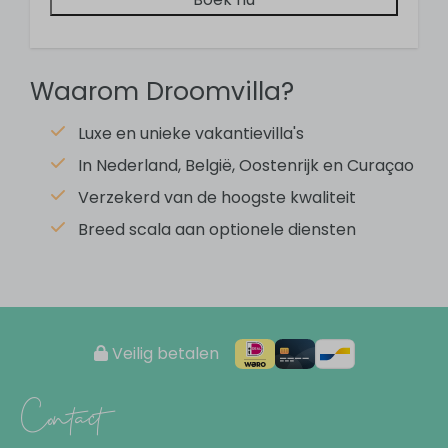
4 badkamers
Wastafel
Dubbele wastafel
Douche
Waarom Droomvilla?
Toilet
Luxe en unieke vakantievilla's
Ensuite badkamer
Föhn
In Nederland, België, Oostenrijk en Curaçao
Verzekerd van de hoogste kwaliteit
Slaapkamer
Breed scala aan optionele diensten
4 slaapkamers
Tweepersoonsbed: 4
Ensuite badkamer
Veilig betalen
Keuken
Contact
Eettafel
Vaatwasser