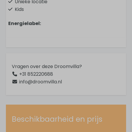
Unieke locatie
Kids
Energielabel:
In de omgeving
Dichtbij stad
Aan zee
Zeezicht
Vrijstaand
Vragen over deze Droomvilla?
Strand
+31 852220688
info@droomvilla.nl
Parkfaciliteiten
Tafeltennistafel
Receptie
Beschikbaarheid en prijs
Voor kinderen