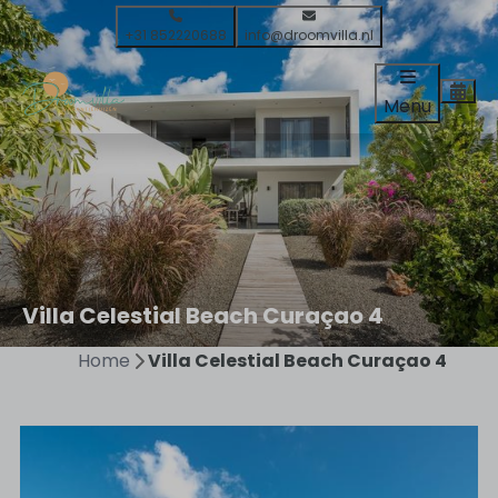
+31 852220688
info@droomvilla.nl
Menu
Villa Celestial Beach Curaçao 4
Home
Villa Celestial Beach Curaçao 4