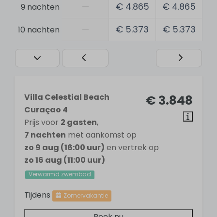
—
€ 4.865
€ 4.865
9 nachten
Algemeen
—
€ 5.373
€ 5.373
10 nachten
Fitnessruimte
Pooltafel
Tafeltennis
Tafelvoetbal
Gratis Wifi
Villa Celestial Beach
€ 3.848
Airconditioning
Curaçao 4
Openlucht zwembad
Prijs voor
2 gasten
,
Verwarmd zwembad
7 nachten
met aankomst op
Wasdroger
zo 9 aug (16:00 uur)
en vertrek op
Wasmachine
zo 16 aug (11:00 uur)
Rookvrij
Verwarmd zwembad
Tijdens
Badkamer
Zomervakantie
Boek nu