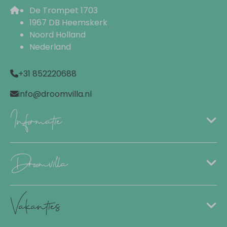
De Trompet 1703
Amerikaanse koelkast
1967 DB Heemskerk
IJsblokjesmachine
Noord Holland
Vriezer
Nederland
Keramische kookplaat
Oven
+31 852220688
Combimagnetron
Koffiemachine (capsules)
info@droomvilla.nl
Waterkoker
Informatie
Pannen
Servies
Bestek
Droomvilla
Keukengerei
Broodrooster
Woonruimte
Vakanties
Netflix