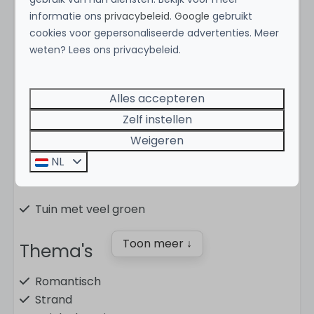
informatie ons
privacybeleid
.
Google
gebruikt
cookies voor gepersonaliseerde advertenties. Meer
weten? Lees ons privacybeleid.
Voorzieningen
Alles accepteren
Plaats
Zelf instellen
Jan Thiel Curaçao
Weigeren
NL
Duurzaam
Tuin met veel groen
Toon meer ↓
Thema's
Romantisch
Strand