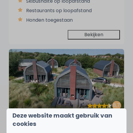
Skibushalte op loopafstand
Restaurants op loopafstand
Honden toegestaan
Bekijken
8,7
Deze website maakt gebruik van
Zonnestralen
Vanaf
cookies
€ 1.448
Nederland, Noord-Holland,