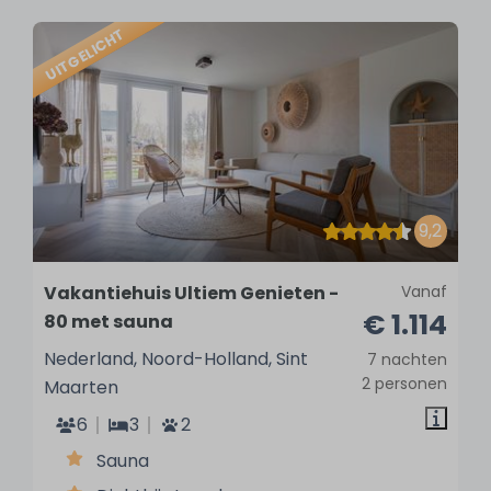
UITGELICHT
9,2
Vakantiehuis Ultiem Genieten -
Vanaf
€ 1.114
80 met sauna
Nederland, Noord-Holland, Sint
7 nachten
2 personen
Maarten
6
3
2
Sauna