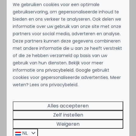
We gebruiken cookies voor een optimale
Egmond aan den Hoef
7 nachten
gebruikservaring, om gepersonaliseerde inhoud te
2 personen
6
3
2
bieden en ons verkeer te analyseren. Ook delen we
informatie over uw gebruik van onze site met onze
Sauna
partners voor social media, adverteren en analyse.
Dichtbij Strand
Deze partners kunnen deze gegevens combineren
Huisdieren toegestaan
met andere informatie die u aan ze heeft verstrekt
of die ze hebben verzameld op basis van uw
Bekijken
gebruik van hun diensten. Bekijk voor meer
informatie ons
privacybeleid
.
Google
gebruikt
cookies voor gepersonaliseerde advertenties. Meer
weten? Lees ons privacybeleid.
Meer resultaten (2)
Alles accepteren
Jouw oase van rust, ruimte en
Zelf instellen
Weigeren
luxe
NL