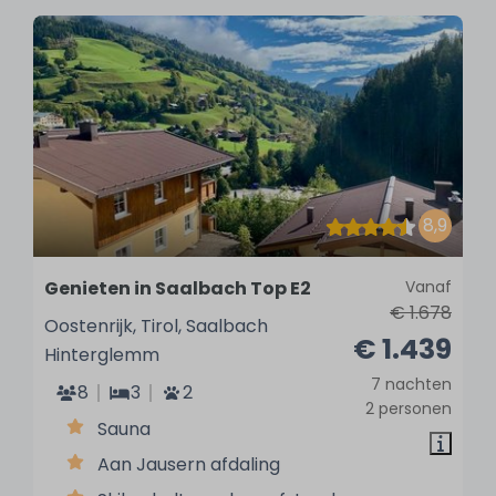
8,9
Genieten in Saalbach Top E2
Vanaf
€ 1.678
Oostenrijk, Tirol, Saalbach
€ 1.439
Hinterglemm
7 nachten
8
3
2
2 personen
Sauna
Aan Jausern afdaling