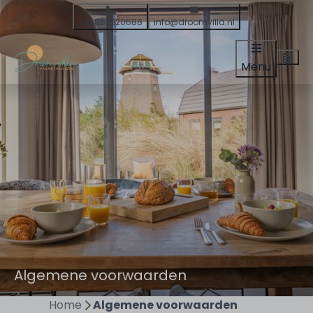
+31 852220688
info@droomvilla.nl
Menu
Algemene voorwaarden
Home
Algemene voorwaarden