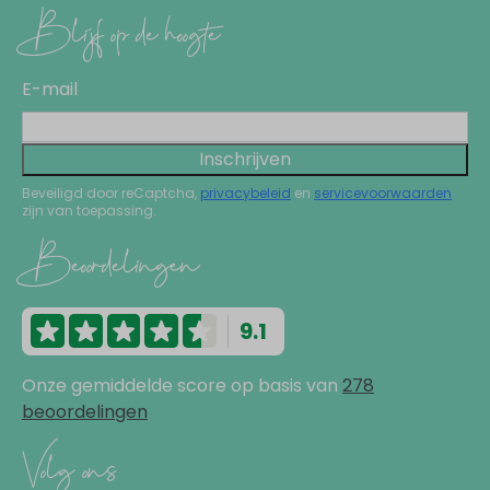
Blijf op de hoogte
E-mail
Inschrijven
Beveiligd door reCaptcha,
privacybeleid
en
servicevoorwaarden
zijn van toepassing.
Beoordelingen
9.1
Onze gemiddelde score op basis van
278
beoordelingen
Volg ons