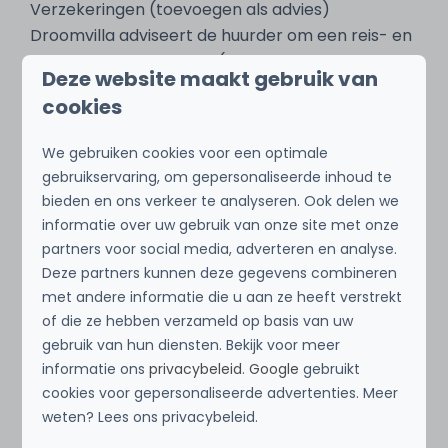
Verzekeringen (toevoegen als advies)
Droomvilla adviseert de huurder om een reis- en
annuleringsverzekering (eventueel met
Deze website maakt gebruik van
werelddekking) af te sluiten.
cookies
Overmacht Artikel 12.3
We gebruiken cookies voor een optimale
De ondernemer is niet aansprakelijk voor
gebruikservaring, om gepersonaliseerde inhoud te
gevolgen van extreme weersinvloeden of andere
bieden en ons verkeer te analyseren. Ook delen we
vormen van overmacht.
informatie over uw gebruik van onze site met onze
Evenals stakingen, storm of waterschade,
partners voor social media, adverteren en analyse.
inbraak of overval, bouwactiviteiten in de
Deze partners kunnen deze gegevens combineren
omgeving, oorlog (dreigingen), brand ed.
met andere informatie die u aan ze heeft verstrekt
of die ze hebben verzameld op basis van uw
gebruik van hun diensten. Bekijk voor meer
Wijzigingen
informatie ons
privacybeleid
.
Google
gebruikt
Bij het wijzigen van een reservering door de
cookies voor gepersonaliseerde advertenties. Meer
huurder, wordt een bedrag van €50 aan
weten? Lees ons privacybeleid.
wijzigingskosten in rekening gebracht. Naast de