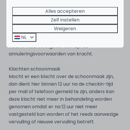
€50 wijzigingskosten, kan ook de huursom
veranderen doordat de reservering in een
Alles accepteren
goedkopere of duurdere periode valt of er meer
Zelf instellen
of minder personen, toeristenbelasting, linnen ed
Weigeren
meegeteld worden. Het wijzigen van een
NL
accommodatie betreft een annulering en een
nieuwe reservering, hiervoor zijn de
annuleringsvoorwaarden van kracht.
Klachten schoonmaak
Mocht er een klacht over de schoonmaak zijn,
dan dient hier binnen 12 uur na de checkin-tijd
per mail of telefoon gemeld te zijn, anders kan
deze klacht niet meer in behandeling worden
genomen omdat er na 12 uur niet meer
vastgesteld kan worden of het reeds aanwezige
vervuiling of nieuwe vervuiling betreft.