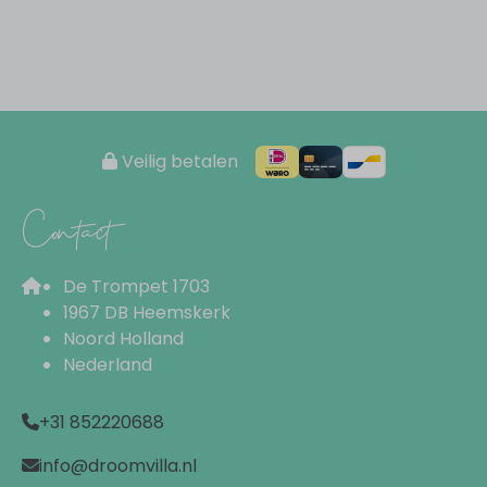
Veilig betalen
Contact
De Trompet 1703
1967 DB Heemskerk
Noord Holland
Nederland
+31 852220688
info@droomvilla.nl