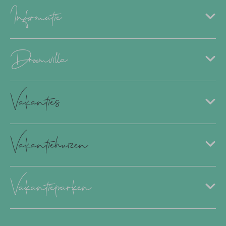
Informatie
Droomvilla
Vakanties
Vakantiehuizen
Vakantieparken