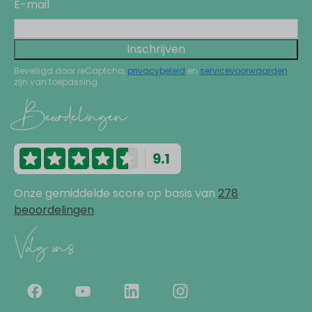
E-mail
Inschrijven
Beveiligd door reCaptcha,
privacybeleid
en
servicevoorwaarden
zijn van toepassing.
Beoordelingen
9.1
Onze gemiddelde score op basis van
278
beoordelingen
Volg ons