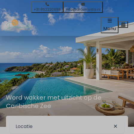
+31 852220688
info@droomvilla.nl
Menu
Word wakker met uitzicht op de
Caribische Zee
Locatie