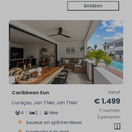
Bekijken
Caribbean Sun
Vanaf
€ 1.499
Curaçao, Jan Thiel, Jan Thiel
7 nachten
4
2
Nee
2 personen
luxueus en splinternieuw
tropische tuin met