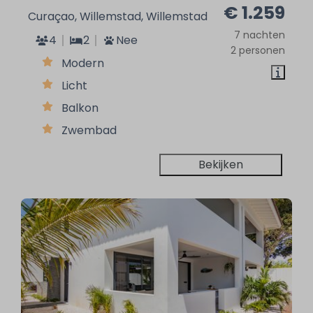
€ 1.259
Curaçao, Willemstad, Willemstad
7 nachten
4
2
Nee
2 personen
Modern
Licht
Balkon
Zwembad
Bekijken