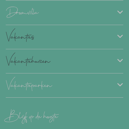
Droomvilla
Vakanties
Vakantiehuizen
Vakantieparken
Blijf op de hoogte