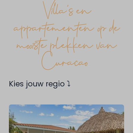
Villa's en
appartementen op de
mooiste plekken van
Curaçao
Kies jouw regio ⤵︎