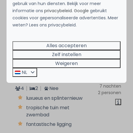
gebruik van hun diensten. Bekijk voor meer
informatie ons
privacybeleid
.
Google
gebruikt
cookies voor gepersonaliseerde advertenties. Meer
weten? Lees ons privacybeleid.
Alles accepteren
Zelf instellen
Weigeren
Caribbean Bliss
Vanaf
NL
€ 1.499
Curaçao, Jan Thiel, Jan Thiel
7 nachten
4
2
Nee
2 personen
luxueus en splinternieuw
tropische tuin met
zwembad
fantastische ligging