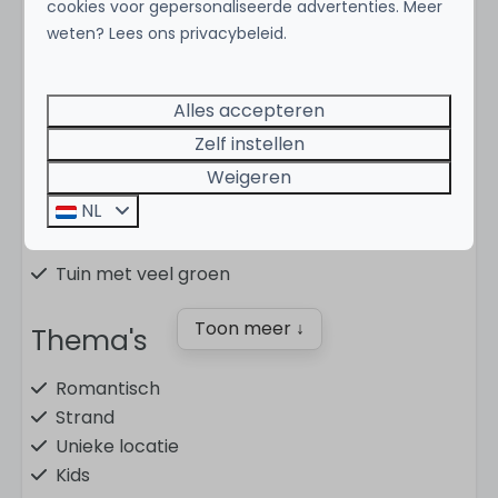
cookies voor gepersonaliseerde advertenties. Meer
weten? Lees ons privacybeleid.
Voorzieningen
Plaats
Alles accepteren
Zelf instellen
Jan Thiel Curaçao
Weigeren
NL
Duurzaam
Tuin met veel groen
Toon meer ↓
Thema's
Romantisch
Strand
Unieke locatie
Kids