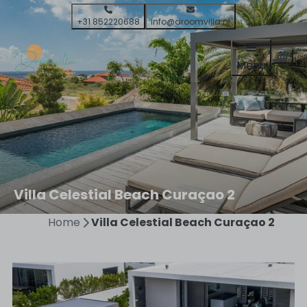
+31 852220688
info@droomvilla.nl
Menu
Villa Celestial Beach Curaçao 2
Home
Villa Celestial Beach Curaçao 2