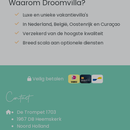
Waarom Droomvilla?
Dubbele wastafel
Douche
Luxe en unieke vakantievilla's
Toilet
In Nederland, België, Oostenrijk en Curaçao
Ensuite badkamer
Föhn
Verzekerd van de hoogste kwaliteit
Breed scala aan optionele diensten
Slaapkamer
4 slaapkamers
Tweepersoonsbed: 4
Ensuite badkamer
Veilig betalen
Contact
Keuken
Eettafel
De Trompet 1703
Vaatwasser
1967 DB Heemskerk
Amerikaanse koelkast
Noord Holland
IJsblokjesmachine