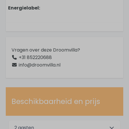
Energielabel:
In de omgeving
Dichtbij stad
Aan zee
Zeezicht
Vrijstaand
Vragen over deze Droomvilla?
Strand
+31 852220688
info@droomvilla.nl
Parkfaciliteiten
Tafeltennistafel
Receptie
Beschikbaarheid en prijs
Voor kinderen
Omheinde tuin
2 gasten