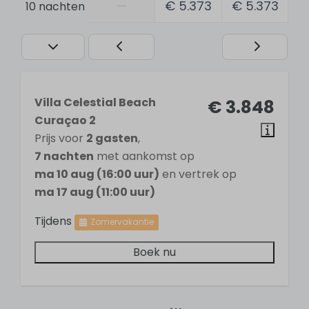
—
€ 5.373
€ 5.373
10 nachten
Fitnessruimte
Pooltafel
Tafeltennis
Tafelvoetbal
Gratis Wifi
Villa Celestial Beach
€ 3.848
Airconditioning
Curaçao 2
Openlucht zwembad
Prijs voor
2 gasten
,
Verwarmd zwembad
7 nachten
met aankomst op
Wasdroger
ma 10 aug (16:00 uur)
en vertrek op
Wasmachine
ma 17 aug (11:00 uur)
Rookvrij
Tijdens
Zomervakantie
Badkamer
Boek nu
4 badkamers
Wastafel