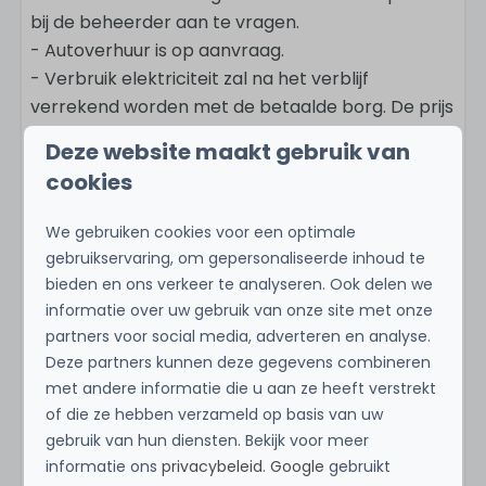
bij de beheerder aan te vragen.
- Autoverhuur is op aanvraag.
- Verbruik elektriciteit zal na het verblijf
verrekend worden met de betaalde borg. De prijs
hiervoor is € 0.55 per KwH.
Deze website maakt gebruik van
- Kijk voordat je op reis gaat of je een visum voor
cookies
Curaçao nodig heb.
- Als internationale bezoeker dien je de Digital
We gebruiken cookies voor een optimale
Immigration Card (DI Card) binnen 7 dagen voor
gebruikservaring, om gepersonaliseerde inhoud te
vertrek online in te vullen. De Digital Immigration
bieden en ons verkeer te analyseren. Ook delen we
Card is verplicht voor alle buitenlandse
informatie over uw gebruik van onze site met onze
bezoekers om door de immigratie op Curaçao
partners voor social media, adverteren en analyse.
toegelaten te worden. Vraag de kaart aan via de
Deze partners kunnen deze gegevens combineren
website OFFICIAL Curacao Entry Portal.
met andere informatie die u aan ze heeft verstrekt
of die ze hebben verzameld op basis van uw
gebruik van hun diensten. Bekijk voor meer
informatie ons
privacybeleid
.
Google
gebruikt