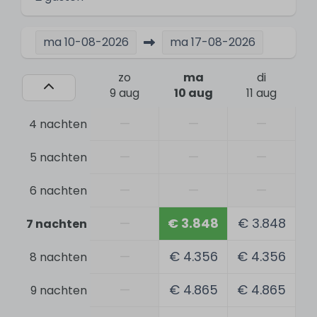
Activiteiten
ma
10-08-2026
ma
17-08-2026
Surfen
Varen
zo
ma
di
Vissen
9 aug
10 aug
11 aug
Zwemmen
—
—
—
4 nachten
Watersporten
Wandelen
—
—
—
5 nachten
Kitesurfen
Tennissen
—
—
—
6 nachten
Veiligheid
—
€ 3.848
€ 3.848
7 nachten
Rookmelder
—
€ 4.356
€ 4.356
8 nachten
Kluisje
—
€ 4.865
€ 4.865
9 nachten
Algemeen