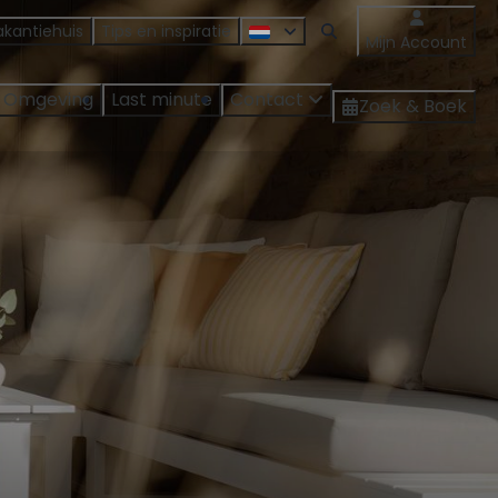
akantiehuis
Tips en inspiratie
Mijn Account
Omgeving
Last minute
Contact
Zoek & Boek