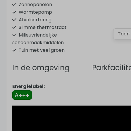
Zonnepanelen
Warmtepomp
Afvalsortering
Slimme thermostaat
Toon 
Milieuvriendelijke
schoonmaakmiddelen
Tuin met veel groen
In de omgeving
Parkfacilit
Op het platteland
Openlucht z
Energielabel:
Aan water
Speeltuin
Bij golfbaan
Trampoline
Vrijstaand
Oplaadpunt vo
Strand
voertuigen
Duinen
Kust