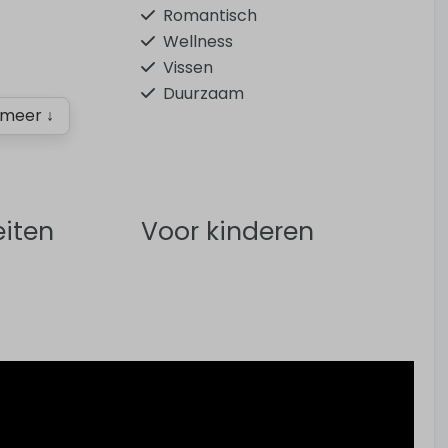
Romantisch
Wellness
Vissen
Duurzaam
meer ↓
eiten
Voor kinderen
wembad
Kinderstoel
Babybed (exclusief linnen)
or elektrische