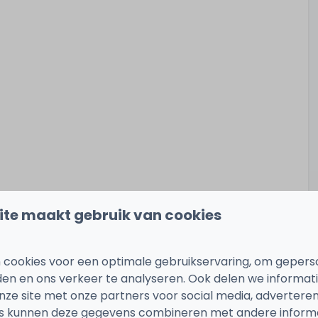
 zwembad, dichtbij het strand, kleinschalig
ite maakt gebruik van cookies
 cookies voor een optimale gebruikservaring, om gepers
den en ons verkeer te analyseren. Ook delen we informat
n prachtig, nieuw, duurzaam gebouwd vakantiehuis in
nze site met onze partners voor social media, adverteren
et groen, aan twee waterplassen. Je mag gebruik
s kunnen deze gegevens combineren met andere informat