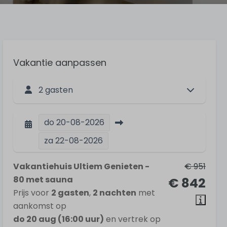
Vakantie aanpassen
2 gasten
do
20-08-2026
za
22-08-2026
Vakantiehuis Ultiem Genieten -
€ 951
80 met sauna
€ 842
Prijs voor
2 gasten
,
2 nachten
met
aankomst op
do 20 aug (16:00 uur)
en vertrek op