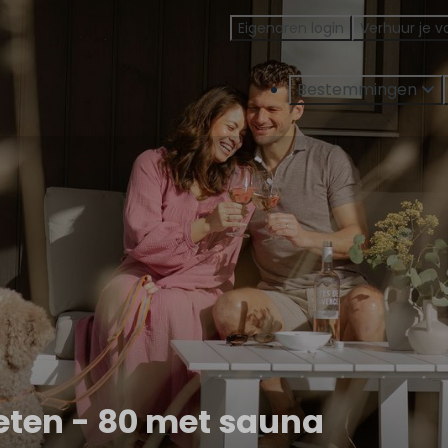
Eigenaren login
Verhuur je v
Bestemmingen
eten - 80 met sauna