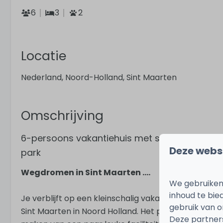
6
3
2
Locatie
Nederland, Noord-Holland, Sint Maarten
Omschrijving
6-persoons vakantiehuis met sauna, openlucht
Deze webs
park
Wegdromen in Sint Maarten ....
We gebruiken
inhoud te bie
Je verblijft op een kleinschalig vakantiepark in ee
gebruik van o
Sint Maarten in Noord Holland. Het parkje ligt in h
Deze partner