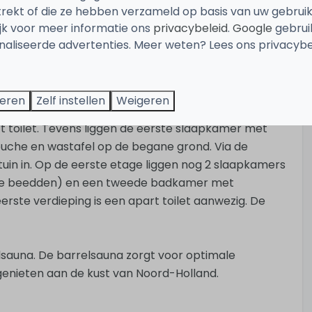
, zoals het openlucht zwembad, een speeltuin, een
trekt of die ze hebben verzameld op basis van uw gebrui
ft een fijne tuin en is van alle gemakken voorzien
ijk voor meer informatie ons
privacybeleid
.
Google
gebrui
 op 6 km dus neem lekker de fietsen mee!
aliseerde advertenties. Meer weten? Lees ons privacybe
teren
Zelf instellen
Weigeren
amer met zithoek, TV en eettafel, de moderne en
rt toilet. Tevens liggen de eerste slaapkamer met
che en wastafel op de begane grond. Via de
tuin in. Op de eerste etage liggen nog 2 slaapkamers
sse beedden) en een tweede badkamer met
rste verdieping is een apart toilet aanwezig. De
relsauna. De barrelsauna zorgt voor optimale
enieten aan de kust van Noord-Holland.