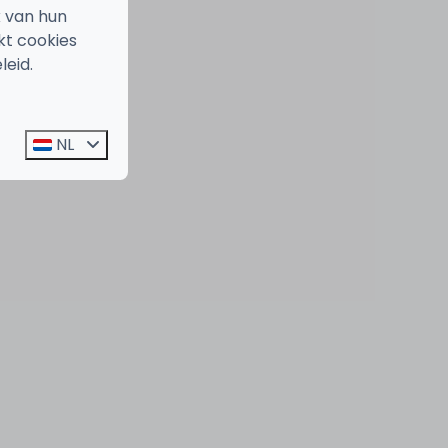
k van hun
kt cookies
leid.
NL