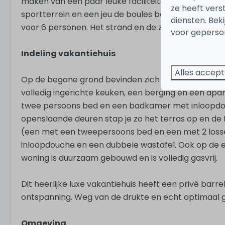
maken van een paar leuke faciliteiten van het park
ze heeft vers
sportterrein en een jeu de boules baan. Het huis hee
diensten. Bek
voor 6 personen. Het strand en de zee liggen maar
voor geperson
Indeling vakantiehuis
Alles accep
Op de begane grond bevinden zich de mooie woonk
volledig ingerichte keuken, een berging en een apa
twee persoons bed en een badkamer met inloopdou
openslaande deuren stap je zo het terras op en de 
(een met een tweepersoons bed en een met 2 lo
inloopdouche en een dubbele wastafel. Ook op de ee
woning is duurzaam gebouwd en is volledig gasvrij.
Dit heerlijke luxe vakantiehuis heeft een privé bar
ontspanning. Weg van de drukte en echt optimaal g
Omgeving