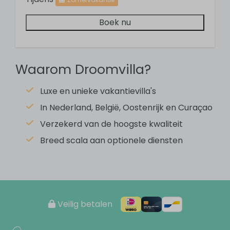
Huisdieren
Boek nu
Gratis Wifi
Kindvriendelijk
Openlucht zwembad
Gemeenschappelijk zwembad
Waarom Droomvilla?
Berging
Wasmachine
Luxe en unieke vakantievilla's
Centrale verwarming
In Nederland, België, Oostenrijk en Curaçao
Vloerverwarming
Verzekerd van de hoogste kwaliteit
Stofzuiger
Breed scala aan optionele diensten
Strijkplank
Strijkijzer
Rookvrij
Selfservice check-in
Veilig betalen
Badkamer