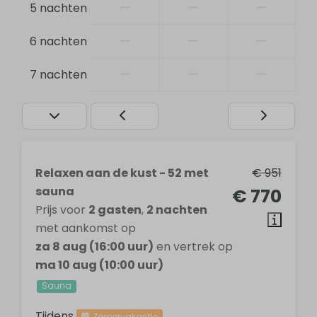
Fietsen
—
—
—
5 nachten
Watersporten
Mountainbiken
—
—
—
6 nachten
Paardrijden
—
—
—
7 nachten
Zwemmen
Wandelen
Golfen
Veiligheid
Relaxen aan de kust - 52 met
€ 951
Verbanddoos
sauna
€ 770
Rookmelder
Prijs voor
2 gasten
,
2 nachten
Brandblusser
met aankomst op
za 8 aug (16:00 uur)
en vertrek op
Algemeen
ma 10 aug (10:00 uur)
Sauna
Elektronisch slot (app op telefoon)
Bed-, bad- en keukenlinnen inclusief
Tijdens
Zomervakantie