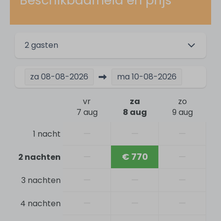
Beschikbaarheid en prijs
Op kleinschalig park
Parkfaciliteiten
2 gasten
Openlucht zwembad
Speeltuin
za
08-08-2026
ma
10-08-2026
Trampoline
Oplaadpunt voor elektrische voertuigen
vr
za
zo
7 aug
8 aug
9 aug
Voor kinderen
—
—
—
1 nacht
Kinderstoel
—
€ 770
—
2 nachten
Babybed (exclusief linnen)
Omheinde tuin
—
—
—
3 nachten
Activiteiten
—
—
—
4 nachten