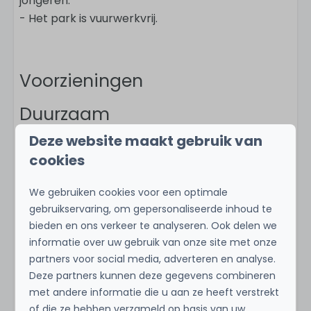
jongeren.
- Het park is vuurwerkvrij.
Voorzieningen
Duurzaam
Deze website maakt gebruik van
Laadpaal elektrische auto
cookies
Elektrische kookplaat
Zonnepanelen
We gebruiken cookies voor een optimale
Slimme thermostaat
gebruikservaring, om gepersonaliseerde inhoud te
Tuin met veel groen
bieden en ons verkeer te analyseren. Ook delen we
informatie over uw gebruik van onze site met onze
Toon meer ↓
Plaats
partners voor social media, adverteren en analyse.
Deze partners kunnen deze gegevens combineren
Sint Maarten
met andere informatie die u aan ze heeft verstrekt
of die ze hebben verzameld op basis van uw