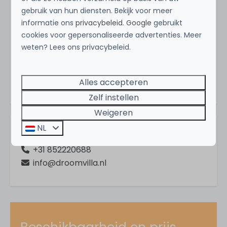
Thema's
gebruik van hun diensten. Bekijk voor meer
informatie ons
privacybeleid
.
Google
gebruikt
Vissen
cookies voor gepersonaliseerde advertenties. Meer
Energielabel:
weten? Lees ons privacybeleid.
Huisdieren
Romantisch
Wellness
Alles accepteren
Kids
Zelf instellen
Weigeren
In de omgeving
NL
Vragen over deze Droomvilla?
Op het platteland
+31 852220688
Aan water
info@droomvilla.nl
Bij golfbaan
Vrijstaand
Strand
Duinen
Kust