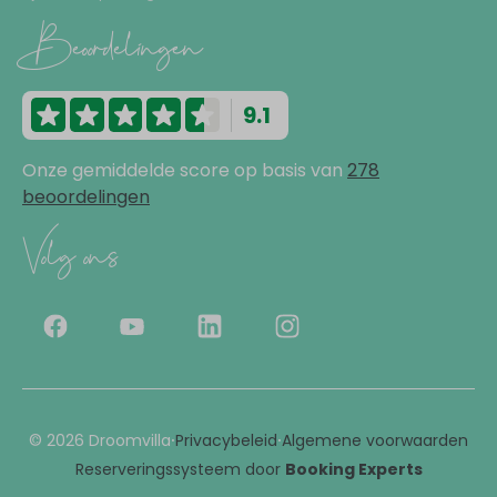
Flatscreen TV
Beoordelingen
Rondom de vakantiewoning
9.1
Barrelsauna
Picknicktafel
Onze gemiddelde score op basis van
278
beoordelingen
Loungeset
Omheinde tuin
Volg ons
Oplaadpunt voor elektrische voertuigen
Parasol
Parkeerplaats (gratis): 1
Terras
Tuin
Wellness
·
·
© 2026 Droomvilla
Privacybeleid
Algemene voorwaarden
Reserveringssysteem door
Booking Experts
Sauna