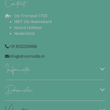
Contact
2 badkamers
Wastafel
De Trompet 1703
Dubbele wastafel
1967 DB Heemskerk
Douche
Noord Holland
Regendouche
Nederland
Sauna
Toilet
+31 852220688
Ensuite badkamer
info@droomvilla.nl
Slaapkamer
Informatie
3 slaapkamers
Tweepersoonsbed: 2
Twee éénpersoonsbedden: 1
Droomvilla
Keuken
Vakanties