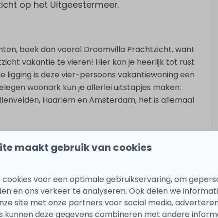
cht op het Uitgeestermeer.
hten, boek dan vooral Droomvilla Prachtzicht, want
icht vakantie te vieren! Hier kan je heerlijk tot rust
e ligging is deze vier-persoons vakantiewoning een
 gelegen woonark kun je allerlei uitstapjes maken:
ollenvelden, Haarlem en Amsterdam, het is allemaal
ite maakt gebruik van cookies
et de kleine open keuken, de eettafel en de
ras op vanwaar je een geweldig uitzicht hebt over
 cookies voor een optimale gebruikservaring, om gepers
den en ons verkeer te analyseren. Ook delen we informat
gs. In de tweede slaapruimte bevindt zich een
nze site met onze partners voor social media, adverteren
afel en douche.
s kunnen deze gegevens combineren met andere informat