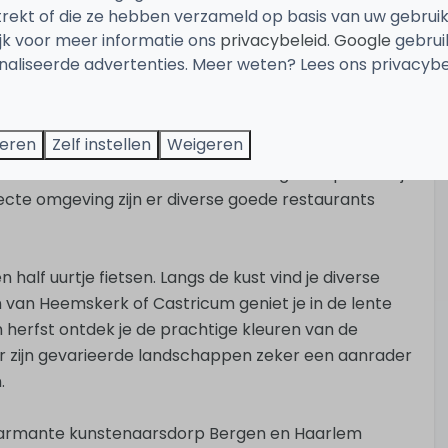
trekt of die ze hebben verzameld op basis van uw gebrui
ijk voor meer informatie ons
privacybeleid
.
Google
gebrui
aliseerde advertenties. Meer weten? Lees ons privacybe
t biedt talloze mogelijkheden. Het meer is perfect
teren
Zelf instellen
Weigeren
meenemen? Geen probleem, je kunt een ligplaats
oot te huren. Voor vissers is het een goede plek om je
directe omgeving zijn er diverse goede restaurants
half uurtje fietsen. Langs de kust vind je diverse
 van Heemskerk of Castricum geniet je in de lente
n herfst ontdek je de prachtige kleuren van de
 zijn gevarieerde landschappen zeker een aanrader
.
t charmante kunstenaarsdorp Bergen en Haarlem