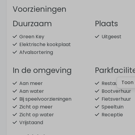
Voorzieningen
Duurzaam
Plaats
Green Key
Uitgeest
Elektrische kookplaat
Afvalsortering
In de omgeving
Parkfacilit
Toon 
Aan meer
Restaurant
Aan water
Bootverhuur
Bij speelvoorzieningen
Fietsverhuur
Zicht op meer
Speeltuin
Zicht op water
Receptie
Vrijstaand
Op kleinschalig park