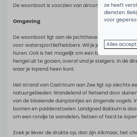
ze heeft vers
De woonboot is voorzien van airconditioning.
diensten. Bek
voor geperson
Omgeving
De woonboot ligt aan de jachthaven van Uitgeest. Di
Alles accep
voor watersportliefhebbers. Wil je je eigen boot 
huren. Ook is het mogelijk om een boot, sub of zeilb
hengel uit te gooien, overal vind je steigers. In de 
waar je lopend heen kunt.
Het strand van Castricum aan Zee ligt op slechts een 
natuurgebieden. Wandelend of fietsend door duinen
van de bloeiende duinplantjes en zingende vogels. I
bomen en paddenstoelen. Landgoed Bakkum is door
om een rondje te wandelen, fietsen of hard te lopen
Zoek je liever de drukte op, dan zijn Alkmaar, he