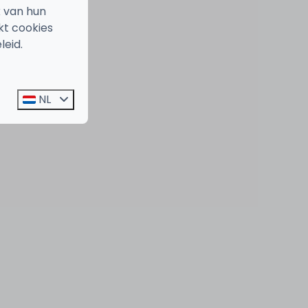
k van hun
kt cookies
leid.
NL