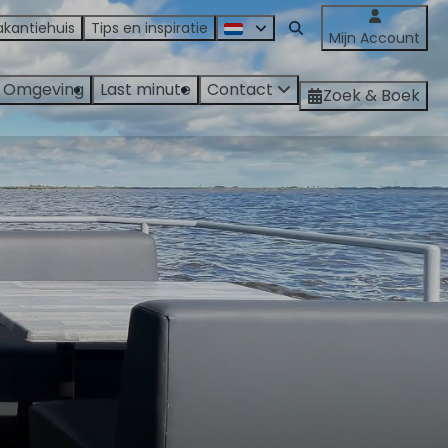
akantiehuis
Tips en inspiratie
Mijn Account
Omgeving
Last minute
Contact
Zoek & Boek