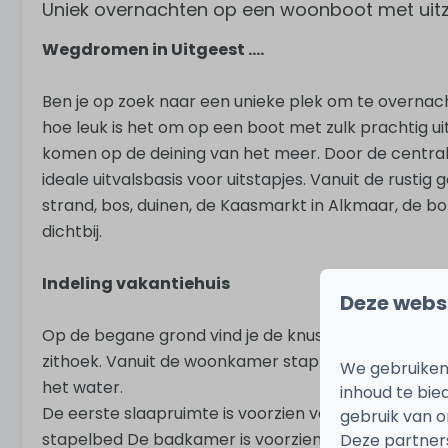
Uniek overnachten op een woonboot met uitzi
Wegdromen in Uitgeest ....
Ben je op zoek naar een unieke plek om te overnac
hoe leuk is het om op een boot met zulk prachtig uitz
komen op de deining van het meer. Door de central
ideale uitvalsbasis voor uitstapjes. Vanuit de rustig
strand, bos, duinen, de Kaasmarkt in Alkmaar, de b
dichtbij.
Indeling vakantiehuis
Deze webs
Op de begane grond vind je de knusse woonkamer, m
zithoek. Vanuit de woonkamer stap je zo het dekter
We gebruiken
het water.
inhoud te bie
De eerste slaapruimte is voorzien van twee boxprin
gebruik van o
stapelbed De badkamer is voorzien van toilet, wast
Deze partner