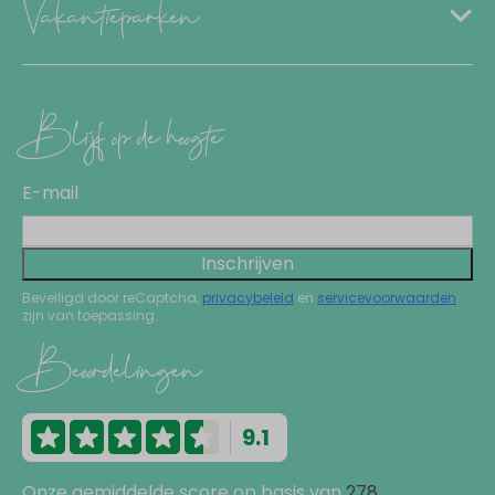
Vakantieparken
Blijf op de hoogte
E-mail
Inschrijven
Beveiligd door reCaptcha,
privacybeleid
en
servicevoorwaarden
zijn van toepassing.
Beoordelingen
9.1
Onze gemiddelde score op basis van
278