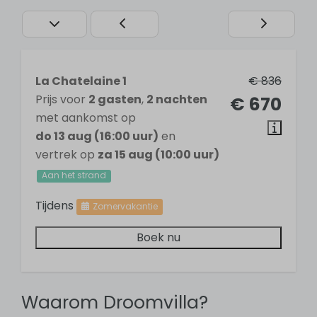
Selfservice check-in
Badkamer
1 badkamer
La Chatelaine 1
€ 836
Wastafel
Prijs voor
2 gasten
,
2 nachten
€ 670
Douche
met aankomst op
Toilet
do 13 aug (16:00 uur)
en
vertrek op
za 15 aug (10:00 uur)
Slaapkamer
Aan het strand
Tijdens
1 slaapkamer
Zomervakantie
Tweepersoonsbed: 1
Boek nu
Keuken
Koel- vriescombinatie
Waarom Droomvilla?
Gaskookplaat