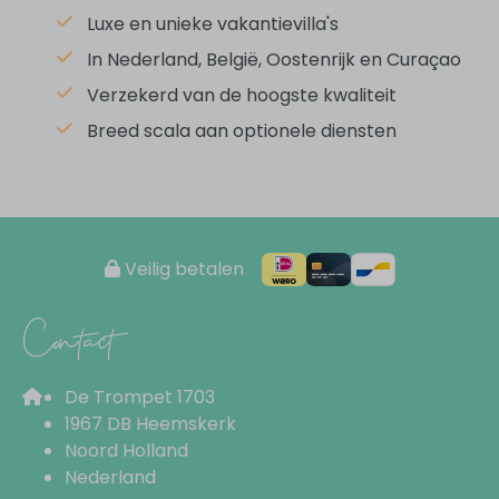
Luxe en unieke vakantievilla's
Afzuigkap
Oven
In Nederland, België, Oostenrijk en Curaçao
Koffiemachine (capsules)
Verzekerd van de hoogste kwaliteit
Waterkoker
Breed scala aan optionele diensten
Pannen
Servies
Bestek
Keukengerei
Veilig betalen
Woonruimte
Contact
Eettafel
Zithoek
De Trompet 1703
Flatscreen TV
1967 DB Heemskerk
Noord Holland
Rondom de vakantiewoning
Nederland