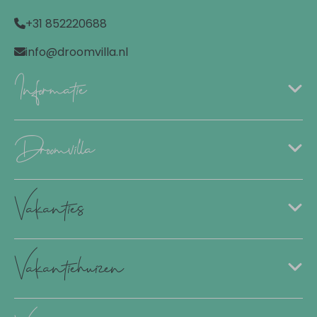
Parkeerplaats (gratis): 1
+31 852220688
Terras
info@droomvilla.nl
Informatie
Droomvilla
Vakanties
Vakantiehuizen