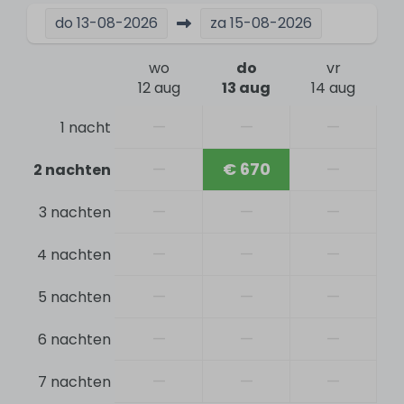
Surfen
do
13-08-2026
za
15-08-2026
Kitesurfen
wo
do
vr
Veiligheid
12 aug
13 aug
14 aug
—
—
—
1 nacht
Rookmelder
Brandblusser
—
€ 670
—
2 nachten
Algemeen
—
—
—
3 nachten
Bed-, bad- en keukenlinnen inclusief
—
—
—
4 nachten
Elektronisch slot (app op telefoon)
Huisdieren
—
—
—
5 nachten
Gratis Wifi
—
—
—
6 nachten
Centrale verwarming
Stofzuiger
—
—
—
7 nachten
Rookvrij