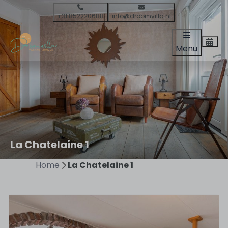
+31 852220688
info@droomvilla.nl
Menu
La Chatelaine 1
Home
La Chatelaine 1