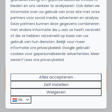
Strand
bieden en ons verkeer te analyseren. Ook delen we
informatie over uw gebruik van onze site met onze
Duinen
partners voor social media, adverteren en analyse.
Kust
Deze partners kunnen deze gegevens combineren
In woonwijk
met andere informatie die u aan ze heeft verstrekt
Vragen over deze Droomvilla?
of die ze hebben verzameld op basis van uw
Voor kinderen
+31 852220688
gebruik van hun diensten. Bekijk voor meer
info@droomvilla.nl
informatie ons
privacybeleid
.
Google
gebruikt
Kinderstoel
cookies voor gepersonaliseerde advertenties. Meer
Babybed (exclusief linnen)
weten? Lees ons privacybeleid.
Activiteiten
Alles accepteren
Beschikbaarheid en prijs
Wandelen
Zelf instellen
Fietsen
Weigeren
Watersporten
NL
2 gasten
Mountainbiken
Paardrijden