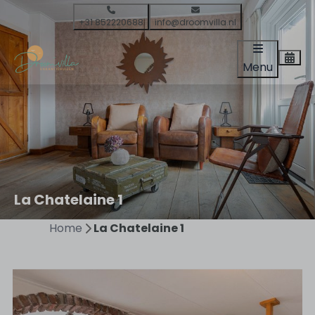
+31 852220688
info@droomvilla.nl
Menu
La Chatelaine 1
Home
La Chatelaine 1