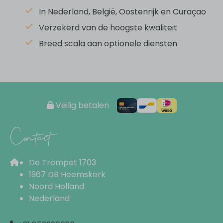
In Nederland, België, Oostenrijk en Curaçao
Afzuigkap
Oven
Verzekerd van de hoogste kwaliteit
Koffiemachine (capsules)
Breed scala aan optionele diensten
Waterkoker
Pannen
Servies
Bestek
Keukengerei
Veilig betalen
Contact
Woonruimte
Eettafel
De Trompet 1703
Zithoek
1967 DB Heemskerk
Flatscreen TV
Noord Holland
Nederland
Rondom de vakantiewoning