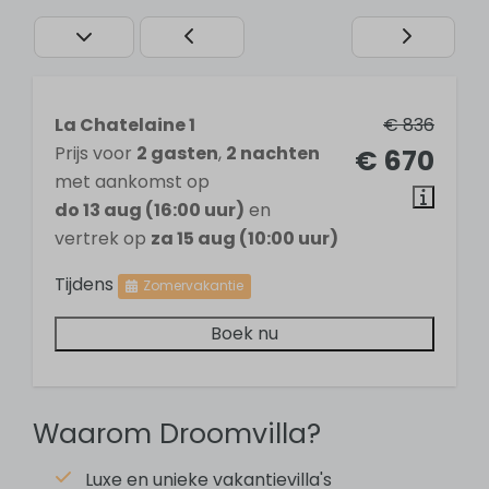
Selfservice check-in
Badkamer
1 badkamer
La Chatelaine 1
€ 836
Wastafel
Prijs voor
2 gasten
,
2 nachten
€ 670
Douche
met aankomst op
Toilet
do 13 aug (16:00 uur)
en
vertrek op
za 15 aug (10:00 uur)
Slaapkamer
Tijdens
Zomervakantie
1 slaapkamer
Boek nu
Tweepersoonsbed: 1
Keuken
Waarom Droomvilla?
Koel- vriescombinatie
Luxe en unieke vakantievilla's
Gaskookplaat