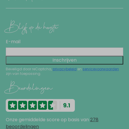
Blijf op de hoogte
E-mail
Inschrijven
Beveiligd door reCaptcha,
privacybeleid
en
servicevoorwaarden
zijn van toepassing.
Beoordelingen
9.1
Onze gemiddelde score op basis van
278
beoordelingen