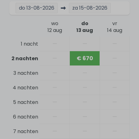
Surfen
do
13-08-2026
za
15-08-2026
Kitesurfen
wo
do
vr
Veiligheid
12 aug
13 aug
14 aug
—
—
—
1 nacht
Rookmelder
Brandblusser
—
€ 670
—
2 nachten
Algemeen
—
—
—
3 nachten
Bed-, bad- en keukenlinnen inclusief
—
—
—
4 nachten
Elektronisch slot (app op telefoon)
Huisdieren
—
—
—
5 nachten
Gratis Wifi
—
—
—
6 nachten
Centrale verwarming
Stofzuiger
—
—
—
7 nachten
Rookvrij