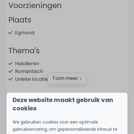
Voorzieningen
Plaats
Egmond
Thema's
Huisdieren
Romantisch
Toon meer ↓
Unieke locatie
In de omgeving
Deze website maakt gebruik van
cookies
Aan zee
Aan het strand
We gebruiken cookies voor een optimale
In het dorp
gebruikservaring, om gepersonaliseerde inhoud te
Energielabel:
Geschakeld