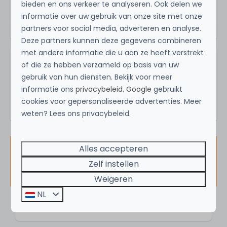
bieden en ons verkeer te analyseren. Ook delen we
Strand
informatie over uw gebruik van onze site met onze
Duinen
partners voor social media, adverteren en analyse.
Kust
Deze partners kunnen deze gegevens combineren
In woonwijk
met andere informatie die u aan ze heeft verstrekt
of die ze hebben verzameld op basis van uw
Vragen over deze Droomvilla?
gebruik van hun diensten. Bekijk voor meer
Voor kinderen
+31 852220688
informatie ons
privacybeleid
.
Google
gebruikt
info@droomvilla.nl
cookies voor gepersonaliseerde advertenties. Meer
Kinderstoel
weten? Lees ons privacybeleid.
Babybed (exclusief linnen)
Activiteiten
Alles accepteren
Beschikbaarheid en prijs
Zelf instellen
Wandelen
Weigeren
Fietsen
NL
Watersporten
2 gasten
Mountainbiken
Paardrijden