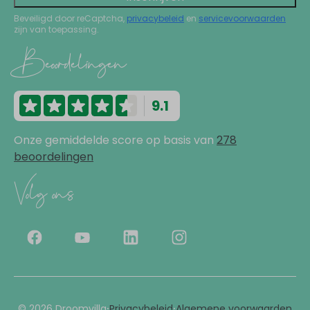
Beveiligd door reCaptcha,
privacybeleid
en
servicevoorwaarden
zijn van toepassing.
Beoordelingen
9.1
Onze gemiddelde score op basis van
278
beoordelingen
Volg ons
·
·
© 2026 Droomvilla
Privacybeleid
Algemene voorwaarden