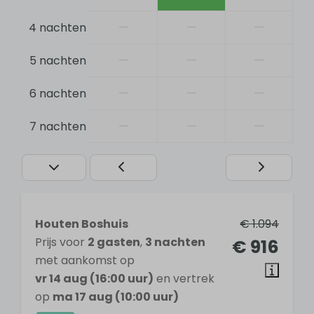
Dubbele wastafel
—
—
—
4 nachten
Douche
Toilet
—
—
—
5 nachten
Ensuite badkamer
—
—
—
6 nachten
Slaapkamer
—
—
—
7 nachten
2 slaapkamers
Tweepersoonsbed: 2
Ensuite badkamer
Keuken
Houten Boshuis
€ 1.094
Prijs voor
2 gasten
,
3 nachten
€ 916
Vaatwasser
met aankomst op
Koel- vriescombinatie
vr 14 aug (16:00 uur)
en vertrek
Keramische kookplaat
op
ma 17 aug (10:00 uur)
Oven