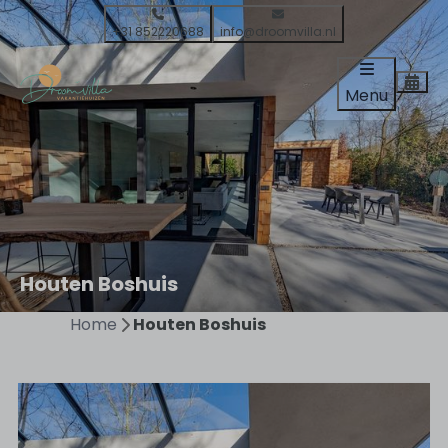
+31 852220688
info@droomvilla.nl
Menu
Houten Boshuis
Home
Houten Boshuis