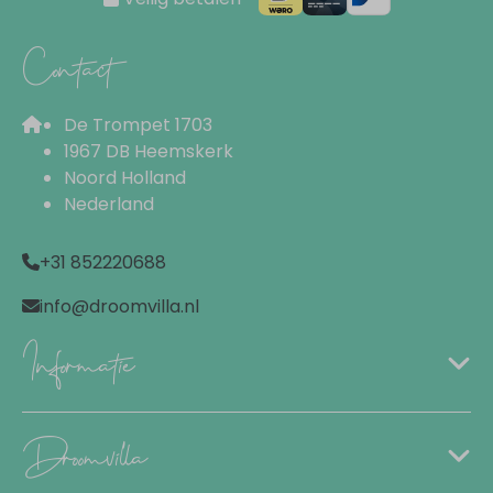
Loungeset
Tuinset
Contact
Oplaadpunt voor elektrische voertuigen
Parkeerplaats (gratis): 1
Terras
De Trompet 1703
1967 DB Heemskerk
Noord Holland
Wellness
Nederland
Hottub
+31 852220688
info@droomvilla.nl
Informatie
Droomvilla