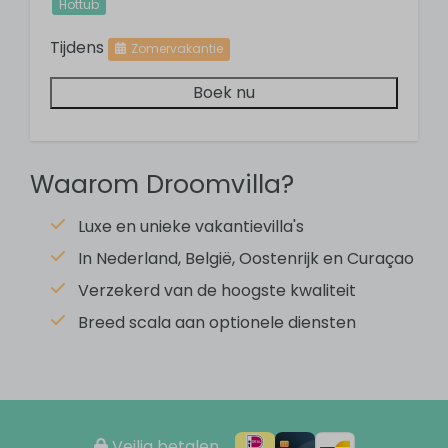
Hottub
Koffiemachine (capsules)
Quooker
Tijdens
Zomervakantie
Pannen
Boek nu
Servies
Bestek
Keukengerei
Waarom Droomvilla?
Woonruimte
Luxe en unieke vakantievilla's
Eettafel
In Nederland, België, Oostenrijk en Curaçao
Zithoek
Verzekerd van de hoogste kwaliteit
Flatscreen TV
Breed scala aan optionele diensten
Rondom de vakantiewoning
Hottub
Ligstoelen: 2
Veilig betalen