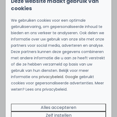
Deze website maakt gebruik van
mountainbikers de mooiste routes vinden.
cookies
Geschiedenis en cultuur komen tot leven met de
We gebruiken cookies voor een optimale
Liberation Route Brabant en de oude waterlinies
gebruikservaring, om gepersonaliseerde inhoud te
zoals de Zuiderwaterlinie, die je laten zien hoe
bieden en ons verkeer te analyseren. Ook delen we
Brabant ooit werd verdedigd. Vergeet niet een
informatie over uw gebruik van onze site met onze
dagje uit te plannen naar de attracties in de
partners voor social media, adverteren en analyse.
buurt, zoals de Efteling, Safaripark Beekse Bergen
Deze partners kunnen deze gegevens combineren
en Speelland.
met andere informatie die u aan ze heeft verstrekt
of die ze hebben verzameld op basis van uw
Voor een bourgondisch dagje uit zijn Breda en
gebruik van hun diensten. Bekijk voor meer
Den Hout perfect. Breda, met haar gezellige
informatie ons
privacybeleid
.
Google
gebruikt
terrassen en winkels, ligt op slechts 10 minuten
cookies voor gepersonaliseerde advertenties. Meer
rijden. In Den Hout vind je Koeckershuis, een
weten? Lees ons privacybeleid.
pannenkoekenhuis met speeltuin, voor de
kleintjes.
Alles accepteren
Zelf instellen