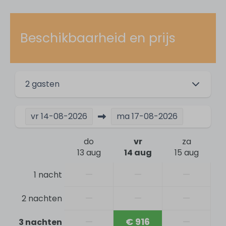
Algemeen
Gratis Wifi
Beschikbaarheid en prijs
Airconditioning
Berging
Wasdroger
Wasmachine
2 gasten
Vloerverwarming
Open haard
vr
14-08-2026
ma
17-08-2026
Strijkplank
Strijkijzer
do
vr
za
Rookvrij
13 aug
14 aug
15 aug
Selfservice check-in
—
—
—
1 nacht
Badkamer
—
—
—
2 nachten
2 badkamers
—
€ 916
—
3 nachten
Wastafel