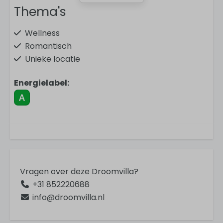
Thema's
Wellness
Romantisch
Unieke locatie
Energielabel:
In de omgeving
In het bos
Dichtbij dorp
Vrijstaand
Activiteiten
Vragen over deze Droomvilla?
+31 852220688
Golfen
info@droomvilla.nl
Wandelen