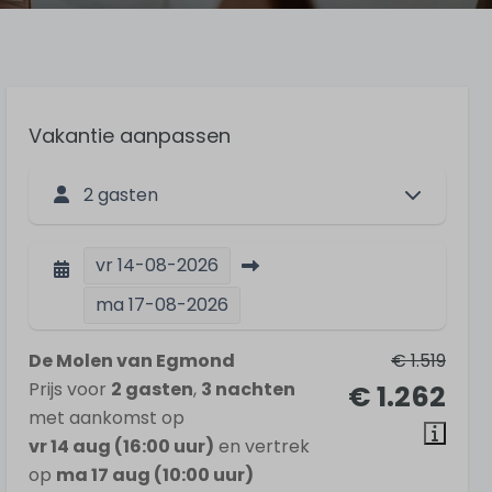
Vakantie aanpassen
2 gasten
vr
14-08-2026
ma
17-08-2026
De Molen van Egmond
€ 1.519
Prijs voor
2 gasten
,
3 nachten
€ 1.262
met aankomst op
vr 14 aug (16:00 uur)
en vertrek
op
ma 17 aug (10:00 uur)