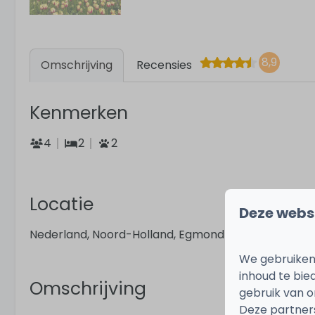
8,9
Omschrijving
Recensies
Kenmerken
4
2
2
Locatie
Deze webs
Nederland, Noord-Holland, Egmond aan den Hoef
We gebruiken
inhoud te bie
Omschrijving
gebruik van o
Deze partner