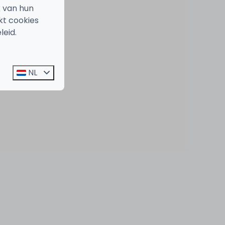
k van hun
kt cookies
leid.
NL