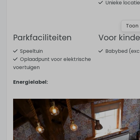
Unieke locati
Toon 
Parkfaciliteiten
Voor kind
Speeltuin
Babybed (excl
Oplaadpunt voor elektrische
voertuigen
Energielabel:
Veiligheid
Algemeen