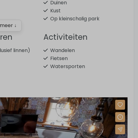
e
Duinen
Kust
Op kleinschalig park
meer ↓
eren
Activiteiten
usief linnen)
Wandelen
Fietsen
Watersporten
Mountainbiken
Paardrijden
Tennissen
Golfen
Zwemmen
Badkamer