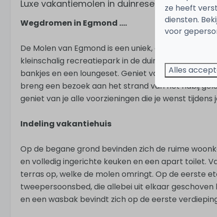
Luxe vakantiemolen in duinreservaat, 2 km va
ze heeft vers
diensten. Bek
Wegdromen in Egmond ....
voor geperson
De Molen van Egmond is een uniek, compleet geren
kleinschalig recreatiepark in de duinen van Egmond
Alles accep
bankjes en een loungeset. Geniet vanaf dit terras v
breng een bezoek aan het strand van het nabij ge
geniet van je alle voorzieningen die je wenst tijdens
Indeling vakantiehuis
Op de begane grond bevinden zich de ruime woonk
en volledig ingerichte keuken en een apart toilet. V
terras op, welke de molen omringt. Op de eerste 
tweepersoonsbed, die allebei uit elkaar geschov
en een wasbak bevindt zich op de eerste verdieping