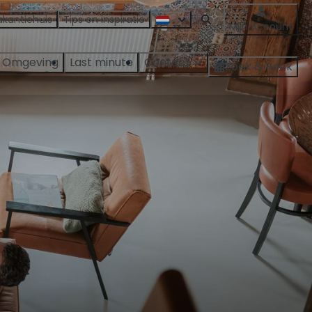
akantiehuis
Tips en inspiratie
Mijn Account
Omgeving
Last minute
Contact
Zoek & Boek