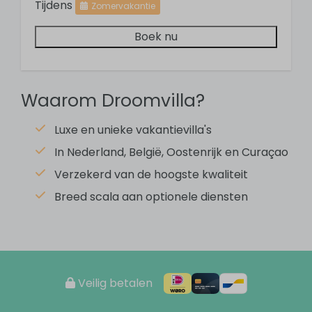
Douche
Tijdens
Zomervakantie
Toilet
Boek nu
Ensuite badkamer
Slaapkamer
Waarom Droomvilla?
8 slaapkamers
Tweepersoonsbed: 6
Luxe en unieke vakantievilla's
Twee éénpersoonsbedden: 8
In Nederland, België, Oostenrijk en Curaçao
Ensuite badkamer
Verzekerd van de hoogste kwaliteit
Breed scala aan optionele diensten
Keuken
Vaatwasser
Amerikaanse koelkast
Koelkast
Veilig betalen
Vriezer
Inductie kookplaat