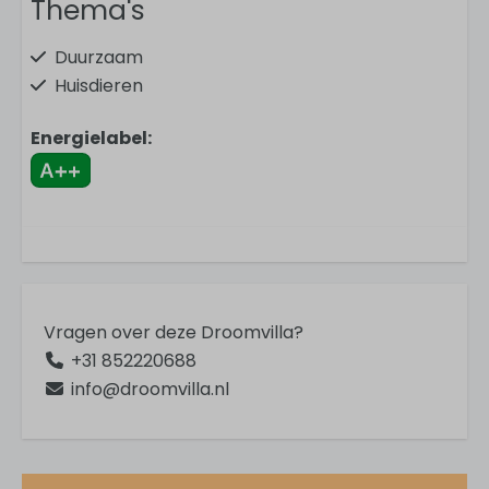
Thema's
Duurzaam
Huisdieren
Wellness
Energielabel:
Unieke locatie
Kids
Familiehuizen
In de omgeving
Aan bosrand
Vragen over deze Droomvilla?
Bij golfbaan
+31 852220688
Bij speelvoorzieningen
info@droomvilla.nl
Dichtbij dorp
Vrijstaand