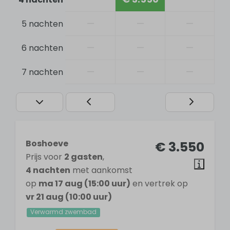
Trampoline
Speeltuin
—
—
—
5 nachten
Tafelvoetbal
Gratis Wifi
—
—
—
6 nachten
Kindvriendelijk
—
—
—
7 nachten
Verwarmd zwembad
Fitnessruimte
Wasdroger
Wasmachine
Open haard
Stofzuiger
Boshoeve
€ 3.550
Rookvrij
Prijs voor
2 gasten
,
4 nachten
met aankomst
Badkamer
op
ma 17 aug (15:00 uur)
en vertrek op
vr 21 aug (10:00 uur)
8 badkamers
Verwarmd zwembad
Wastafel