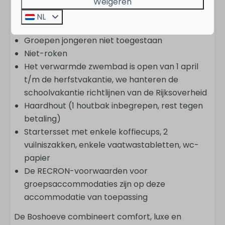
restaurant.
Weigeren
NL
Goed om te weten
Groepen jongeren niet toegestaan
Niet-roken
Het verwarmde zwembad is open van 1 april
t/m de herfstvakantie, we hanteren de
schoolvakantie richtlijnen van de Rijksoverheid
Haardhout (1 houtbak inbegrepen, rest tegen
betaling)
Startersset met enkele koffiecups, 2
vuilniszakken, enkele vaatwastabletten, wc-
papier
De RECRON-voorwaarden voor
groepsaccommodaties zijn op deze
accommodatie van toepassing
De Boshoeve combineert comfort, luxe en