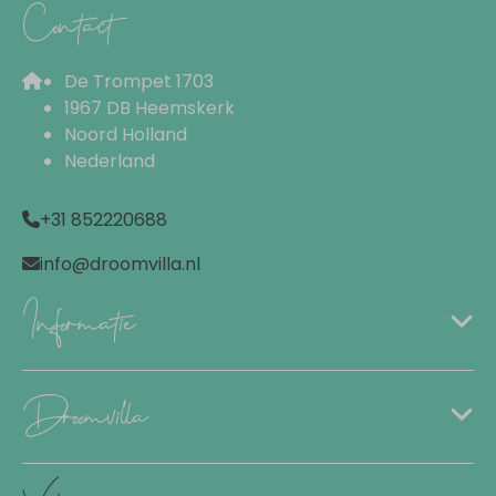
Contact
Combi-oven
Stoomoven
De Trompet 1703
Magnetron
1967 DB Heemskerk
Koffiezetapparaat
Noord Holland
Koffiemachine (capsules)
Nederland
Quooker
Pannen
+31 852220688
Servies
Bestek
info@droomvilla.nl
Keukengerei
Informatie
Woonruimte
Eettafel
Droomvilla
Zithoek
Flatscreen TV