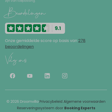
zijn van toepassing.
Beoordelingen
9.1
Onze gemiddelde score op basis van
278
beoordelingen
Volg ons
·
·
© 2026 Droomvilla
Privacybeleid
Algemene voorwaarden
Reserveringssysteem door
Booking Experts