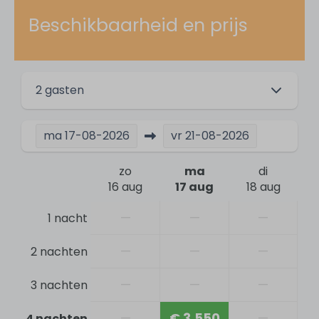
Voor kinderen
Beschikbaarheid en prijs
Babybed (exclusief linnen)
Omheinde tuin
Speeltoestellen
Kinderstoel
2 gasten
Activiteiten
ma
17-08-2026
vr
21-08-2026
Zwemmen
zo
ma
di
Wandelen
16 aug
17 aug
18 aug
Fietsen
Golfen
—
—
—
1 nacht
—
—
—
2 nachten
Algemeen
—
—
—
3 nachten
Tafeltennis
Huisdieren
—
€ 3.550
—
4 nachten