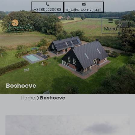
+31 852220688
info@droomvilla.nl
Menu
Boshoeve
Home
Boshoeve