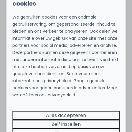
cookies
maandelijkse boekenmarkten en talloze
antiquariaten
We gebruiken cookies voor een optimale
Bronckhorst, het kleinste stadje van Nederland,
gebruikservaring, om gepersonaliseerde inhoud te
met een pittoresk sfeerbeeld en de
bieden en ons verkeer te analyseren. Ook delen we
Achtkastelenfietsroute
informatie over uw gebruik van onze site met onze
Doesburg met haar indrukwekkende
partners voor social media, adverteren en analyse.
historische binnenstad en het
Deze partners kunnen deze gegevens combineren
met andere informatie die u aan ze heeft verstrekt
mosterdmuseum
of die ze hebben verzameld op basis van uw
Kunstliefhebbers kunnen genieten van
gebruik van hun diensten. Bekijk voor meer
Museum More in Gorssel en het kasteel Ruurlo,
informatie ons
privacybeleid
.
Google
gebruikt
met moderne realistische kunst en
cookies voor gepersonaliseerde advertenties. Meer
indrukwekkende collectie
weten? Lees ons privacybeleid.
Voor een dagje over de grens: Münster in
Duitsland, bekend om de Vrede van Münster en
Alles accepteren
de historische binnenstad, of het middeleeuwse
Zelf instellen
Schloss Anholt met haar kasteelmuseum en