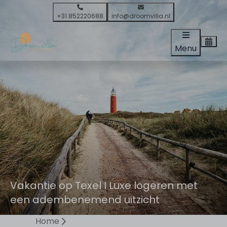
+31 852220688
info@droomvilla.nl
Menu
Vakantie op Texel I Luxe logeren met
een adembenemend uitzicht
Home