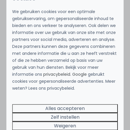
Avontuur en Activiteiten
We gebruiken cookies voor een optimale
gebruikservaring, om gepersonaliseerde inhoud te
Voor wie op zoek is naar spanning en avontuur,
bieden en ons verkeer te analyseren. Ook delen we
biedt Texel talloze mogelijkheden.
informatie over uw gebruik van onze site met onze
Ga
kitesurfen
aan de kust,
paardrijden
door de
partners voor social media, adverteren en analyse.
duinen of
wadlopen
bij laag water. Voor de
Deze partners kunnen deze gegevens combineren
echte durfals is
parachutespringen
boven
met andere informatie die u aan ze heeft verstrekt
Texel een onvergetelijke ervaring – de sprong
of die ze hebben verzameld op basis van uw
biedt een adembenemend uitzicht over het
gebruik van hun diensten. Bekijk voor meer
eiland en de zee.
informatie ons
privacybeleid
.
Google
gebruikt
cookies voor gepersonaliseerde advertenties. Meer
weten? Lees ons privacybeleid.
Alles accepteren
Zelf instellen
Weigeren